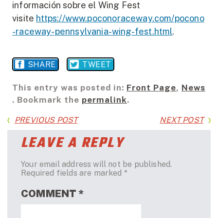
información sobre el Wing Fest
visite
https://www.poconoraceway.com/pocono
-raceway-pennsylvania-wing-fest.html
.
SHARE
TWEET
This entry was posted in:
Front Page
,
News
. Bookmark the
permalink
.
PREVIOUS POST
NEXT POST
LEAVE A REPLY
Your email address will not be published.
Required fields are marked
*
COMMENT
*