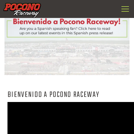
Togg
Pocono
navi
Raceway
BIENVENIDO A POCONO RACEWAY